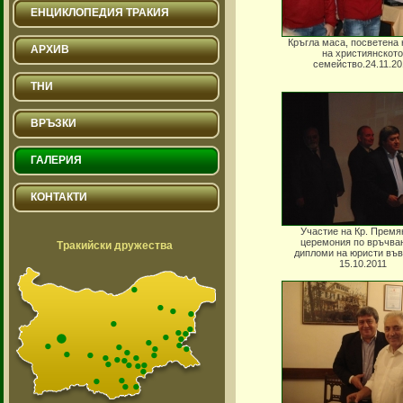
ЕНЦИКЛОПЕДИЯ ТРАКИЯ
Кръгла маса, посветена 
АРХИВ
на християнското
семейство.24.11.20
ТНИ
ВРЪЗКИ
ГАЛЕРИЯ
КОНТАКТИ
Участие на Кр. Премя
церемония по връчва
Тракийски дружества
дипломи на юристи във
15.10.2011