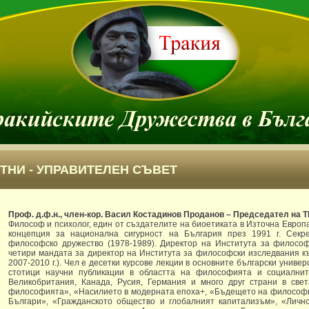
ТНИ - УПРАВИТЕЛЕН СЪВЕТ
Проф. д.ф.н., член-кор. Васил Костадинов Проданов – Председател на 
Философ и психолог, един от създателите на биоетиката в Източна Европа
концепция за национална сигурност на България през 1991 г. Секр
философско дружество (1978-1989). Директор на Института за философ
четири мандата за директор на Института за философски изследвания къ
2007-2010 г.). Чел е десетки курсове лекции в основните български унив
стотици научни публикации в областта на философията и социалнит
Великобритания, Канада, Русия, Германия и много друг страни в све
философията», «Насилието в модерната епоха+, «Бъдещето на философи
Българи», «Гражданското общество и глобалният капитализъм», «Лично