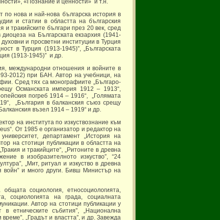
ности», «Познание и ценности» и т.н.
т по нова и най-нова българска история в
удии и статии в областта на българския
 и тракийските българи през 20 век, сред
 в диоцеза на Българската екзархия (1941-
е духовни и просветни институции в Турция
ост в Турция (1913-1945)”, „Българската
ция (1913-1945)” и др.
ия, международни отношения и войните в
993-2012) при БАН. Автор на учебници, на
афии. Сред тях са монографиите „Българо-
рещу Османската империя 1912 – 1913“,
ропейския погреб 1914 – 1916“, „Голямата
19“, „България в балканския съюз срещу
Балканския възел 1914 – 1919“ и др.
ректор на института по изкуствознание към
eus“. От 1985 е организатор и редактор на
 университет, департамент „История на
втор на стотици публикации в областта на
„Тракия и тракийците“, „Ритоните в древна
жение в изобразителното изкуство”, “24
култура”, „Мит, ритуал и изкуство в древна
ия войн” и много други. Бивш Министър на
а общата социология, етносоциологията,
та, социологията на града, социалната
уникации. Автор на стотици публикации у
т в етническите събития”, „Национална
време”, „Градът и властта”, и др. Завежда