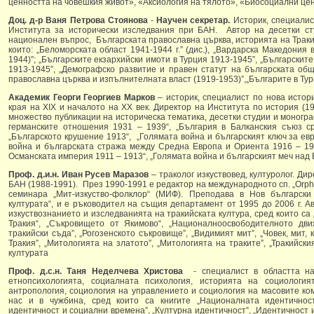
ценността на човешкия живот», «Аксиология на тялото», «Биосоциални цен
Доц. д-р Ваня Петрова Стоянова
-
Научен секретар.
Историк, специалис
Института за исторически изследвания при БАН. Автор на десетки ст
национален въпрос, Българската православна църква, историята на Тракия
които: „Беломорската област 1941-1944 г.” (дис.), „Вардарска Македония
1944)”; „Българските екзархийски имоти в Турция 1913-1945”, „Българскит
1913-1945”, „Демографско развитие и правен статут на българската общн
православна църква и изпълнителната власт (1919-1953)”,„Българите в Тур
Академик Георги Георгиев Марков
– историк, специалист по нова истор
края на ХІХ и началото на ХХ век. Директор на Института по история (1
множество публикации на историческа тематика, десетки студии и моногр
германските отношения 1931 – 1939“, „България в Балканския съюз с
„Българското крушение 1913“, „Голямата война и българският ключ за ев
война и българската стража между Средна Европа и Ориента 1916 – 19
Османската империя 1911 – 1913“, „Голямата война и българският меч над 
Проф. д.и.н. Иван Русев Маразов
– траколог изкуствовед, културолог. Ди
БАН (1988-1991). През 1990-1991 е редактор на международното сп. „Orph
семинара „Мит-изкуство-фолклор“ (МИФ). Преподава в Нов български
културата“, и е ръководител на същия департамент от 1995 до 2006 г. А
изкуствознанието и изследванията на тракийската култура, сред които са 
Тракия“, „Съкровището от Якимово“, „Националноосвободителното дви
тракийски съда”, „Рогозенското съкровище”, „Видимият мит”, „Човек, мит, 
Тракия”, „Митологията на златото”, „Митологията на траките”, „Тракийск
културата
Проф. д.с.н. Таня Неделчева Христова
- специалист в областта н
етнопсихологията, социалната психология, историята на социология
антропология, социология на управлението и социология на масовите ком
нас и в чужбина, сред които са книгите „Националната идентичнос
идентичност и социални времена”, „Културна идентичност”, „Идентичност и 