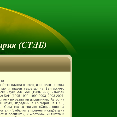
ТНИ
. Ръководител на екип, изготвили първата
етар и главен секретар на Българското
ски науки към БАН (1988-1992), избиран
м БАН (1995-1999, 1999-2003, 2003-2007,
ерситети по различни дисциплини. Автор на
е науки, издадени в България, в САЩ,
та. Сред тях са книгите «Социология на
ята», «Глобалните промени и съдбата на
ст и политика», «Биоетика», «Етиката и