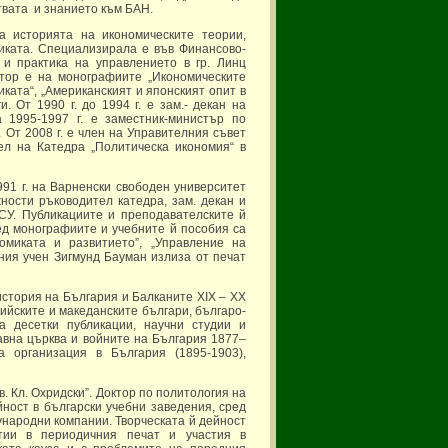
твата и знанието към БАН.
а историята на икономическите теории,
иката. Специализирала е във Финансово-
 и практика на управлението в гр. Линц
втор е на монографиите „Икономическите
иката“, „Американският и японският опит в
и. От 1990 г. до 1994 г. е зам.- декан на
 1995-1997 г. е заместник-министър по
От 2008 г. е член на Управителния съвет
ел на Катедра „Политическа икономия“ в
91 г. на Варненски свободен университет
ости ръководител катедра, зам. декан и
ВСУ. Публикациите и преподавателските й
ед монографиите и учебните й пособия са
омиката и развитието”, „Управление на
тния учен Зигмунд Бауман излиза от печат
история на България и Балканите ХІХ – ХХ
ийските и македанските българи, българо-
а десетки публикации, научни студии и
авна църква и войните на България 1877–
а организация в България (1895-1903),
. Кл. Охридски”. Доктор по политология на
ост в български учебни заведения, сред
дународни компании. Творческата й дейност
атии в периодичния печат и участия в