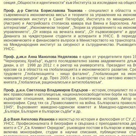
секция „Общности и идентичности” към Института за изследване на общес
Проф. д-р Светла Бориславова Тошкова -
специалист в областта н
съвременната икономическа мисъл и теориите за управление на иконом
икономическия институт в Санкт Петербург, Института по мениджмънт
(Австрия) и Австрийската стопанска камара във Виена и Барселона. А
алтернативи“, „Икономически теории“, „Теории за управлението на иконом
управлението“, „От извора на вечната книга“, „От първоизворите“ и друг
Деканата за чуждестранни студенти и аспиранти в УНСС. В периода
икономическите и финансовите въпроси в Mинистерството на транспорта. 
на Международния институт за сигурност и сътрудничество. Ръководит
УНСС.
Проф. д.ик.н Анна Манолова Недялкова
е един от учредителите през 19
"Черноризец Храбър", където последователно заема академичните длъжн
декан, а от 1998 до 2012 г. е ректор на университета. Президент на 
курсове са в областта на глобализацията и икономическото развитие. Ср
трудовете „Глобализацията - нищо фатално“, „Глобализация на икон
човешките ресурси” и др. През 2005 г. в съавторство със световно извес
книгата „Глобализъм, рационализъм и антиглобализъм“.
Проф. д.и.н. Светлозар Владимиров Елдъров
– историк, специалист по 
век: православие и католицизъм, националноосвободителни борби на трак
хърватски отношения, военна история, политическа история. Автор н
монографии. Сред тях са „Православието на война. Българската правосл
1945“, Върховният македоно-одрински комитет и Македоно-одринскат
„Българи, България и български съдби“ и др.
Д-р Ваня Ангелова Иванова
e магистър по история и философия от СУ „Св
УНСС. Професионалната й биография е свързана с преподавателска дейн
които и СУ „Св. Климент Охридски”, ръководни постове в български и меж
включва монографии, студии в научни списания, публицистични ст