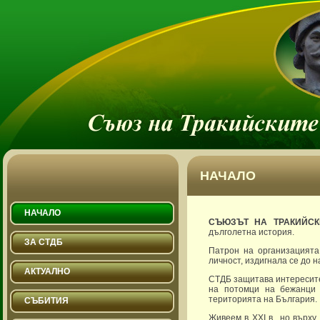
НАЧАЛО
НАЧАЛО
СЪЮЗЪТ НА ТРАКИЙСК
дълголетна история.
ЗА СТДБ
Патрон на организацията
личност, издигнала се до 
АКТУАЛНО
СТДБ защитава интересите
на потомци на бежанци 
територията на България.
СЪБИТИЯ
Живеем в XXI в., но върх