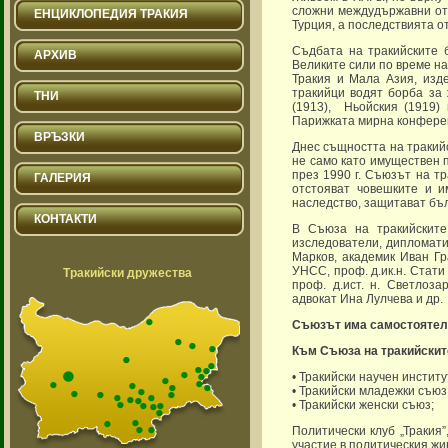
сложни междудържавни отн
ЕНЦИКЛОПЕДИЯ ТРАКИЯ
Турция, а последствията от
Съдбата на тракийските 
АРХИВ
Великите сили по време на
Тракия и Мала Азия, изде
тракийци водят борба за 
ТНИ
(1913), Ньойския (1919) 
Парижката мирна конференц
ВРЪЗКИ
Днес същността на тракий
не само като имуществен 
през 1990 г. Съюзът на т
ГАЛЕРИЯ
отстояват човешките и и
наследство, защитават бъ
КОНТАКТИ
В Съюза на тракийските
изследователи, дипломати
Марков, академик Иван Гр
УНСС, проф. д.ик.н. Стати
Тракийски дружества
проф. д.ист. н. Светлоз
адвокат Ина Лулчева и др.
Съюзът има самостоятелен
Към Съюза на тракийскит
• Тракийски научен институ
• Тракийски младежки съюз
• Тракийски женски съюз;
Политически клуб „Тракия”
участие в политическия жи