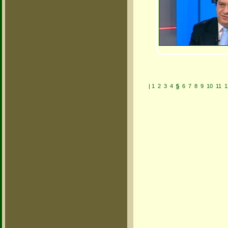
|
1
2
3
4
5
6
7
8
9
10
11
1