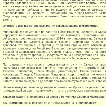
Киряков Калоянов (18.12.1844 – 07.02.1900), известен като Капитан Петк
която се издига до най-възвишения идеал за свобода, за независимост на
на легендарния войвода е низ от подвизи и геройства в закрила н
онеправданите, на Родопите и Беломорието. Той е сред колосите на н
След смъртта му, родопският книжовник Стою Шишков, получава писмо от
думите:
„Неговото име ще остане със златни букви, записано в историята“.
Многобройните паметници на Капитан Петко Войвода, издигнати в Бълга
народната признателност към делото на войводата. Припомням, че 
войводата, през ноември и декември 2019 г., по инициатива на Съюза н
съдействието на Столична община, Община Свиленград, Агенция „
доброволните дарения на тракийци от цялата страна, бяха открити д
държавната граница на Република България при едноименния граничен п
българи“ в Борисовата градина в София, редом с паметниците на Боте
отрупани с цветя от тракийци. Представители на ръководството на СТДБ
на Войводата в „Алеята на бележитите българи“ в Борисовата градина.
По традиция, и тази година представителни групи на Съюза на трак
войводата и поднесоха венци и цветя пред паметниците, паметните пло
Хасково, Свиленград, Стара Загора, Димитровград, Варна, Велико Т
Крумовград, Пловдив, Търговище, Маджарово и др., тракийци почетоха п
приемствеността между поколенията се опира на безсмъртните морални ст
Капитан Петко войвода, за да остане тракийската кауза вечно жива, свър
Петко войвода ни завеща да бъдем приятели на Русия и да демонстрира
граждани на България, независимо от тяхната етническа и религиозна при
Какво би казал Петко войвода за спора с Република Северна Македония
Кр. Премянов:
Ще си позволя да цитирам думите на П. Хилендарски: