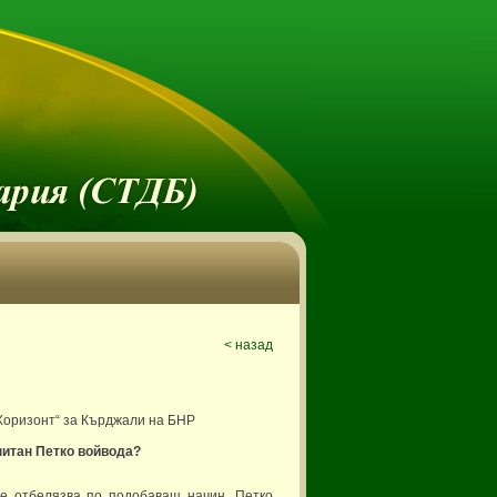
< назад
„Хоризонт“ за Кърджали на БНР
питан Петко войвода?
е отбелязва по подобаващ начин. Петко