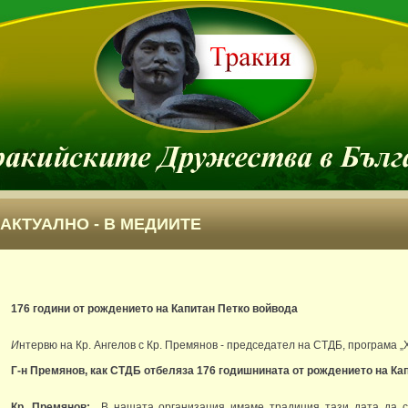
АКТУАЛНО - В МЕДИИТЕ
176 години от рождението на Капитан Петко войвода
И
нтервю на Кр. Ангелов с Кр. Премянов - председател на СТДБ, програма 
Г-н Премянов, как СТДБ отбеляза 176 годишнината от рождението на Ка
Кр. Премянов:
В нашата организация имаме традиция тази дата да с