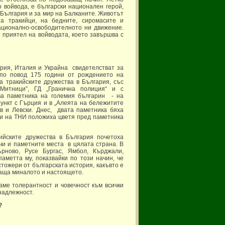
о войвода, е български национален герой,
 България и за мир на Балканите. Животът
а тракийци, на бедните, сиромасите и
ационално-освободителното ни движение.
 приятел на войводата, което завършва с
рия, Италия и Украйна свидетелстват за
по повод 175 години от рождението на
а тракийските дружества в България, със
Митници”, ГД „Гранична полиция“ и с
ва паметника на големия българин - на
ункт с Гърция и в „Алеята на бележитите
в и Левски. Днес, двата паметника бяха
 и на ТНИ положиха цветя пред паметника
ийските дружества в България почетоха
чи и паметните места в цялата страна. В
ърново, Русе Бургас, Ямбол, Кърджали,
аметта му, показвайки по този начин, че
ожери от българската история, какъвто е
зваща миналото и настоящето.
ме толерантност и човечност към всички
надлежност.
?