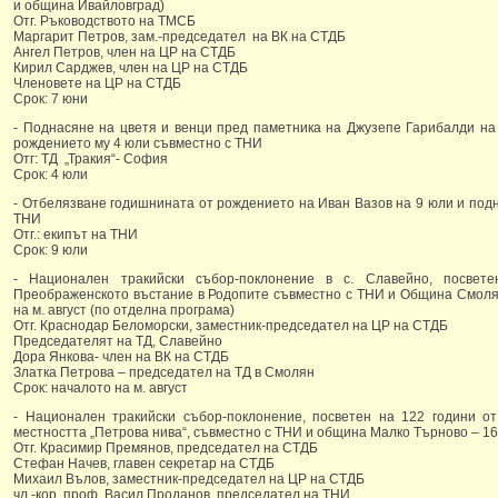
и община Ивайловград)
Отг. Ръководството на ТМСБ
Маргарит Петров, зам.-председател на ВК на СТДБ
Ангел Петров, член на ЦР на СТДБ
Кирил Сарджев, член на ЦР на СТДБ
Членовете на ЦР на СТДБ
Срок: 7 юни
- Поднасяне на цветя и венци пред паметника на Джузепе Гарибалди н
рождението му 4 юли съвместно с ТНИ
Отг: ТД „Тракия“- София
Срок: 4 юли
- Отбелязване годишнината от рождението на Иван Вазов на 9 юли и подн
ТНИ
Отг.: екипът на ТНИ
Срок: 9 юли
- Национален тракийски събор-поклонение в с. Славейно, посвете
Преображенското въстание в Родопите съвместно с ТНИ и Община Смолян
на м. август (по отделна програма)
Отг. Краснодар Беломорски, заместник-председател на ЦР на СТДБ
Председателят на ТД, Славейно
Дора Янкова- член на ВК на СТДБ
Златка Петрова – председател на ТД в Смолян
Срок: началото на м. август
- Национален тракийски събор-поклонение, посветен на 122 години о
местността „Петрова нива“, съвместно с ТНИ и община Малко Търново – 16 
Отг. Красимир Премянов, председател на СТДБ
Стефан Начев, главен секретар на СТДБ
Михаил Вълов, заместник-председател на ЦР на СТДБ
чл.-кор. проф. Васил Проданов, председател на ТНИ