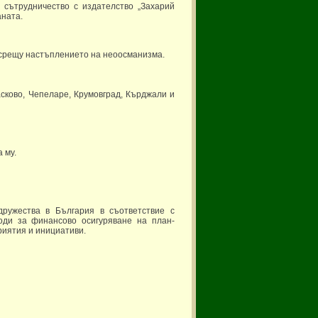
 сътрудничество с издателство „Захарий
аната.
 срещу настъплението на неоосманизма.
сково, Чепеларе, Крумовград, Кърджали и
 му.
ружества в България в съответствие с
оди за финансово осигуряване на план-
риятия и инициативи.