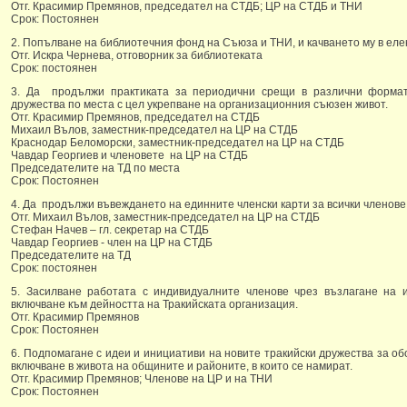
Отг. Красимир Премянов, председател на СТДБ; ЦР на СТДБ и ТНИ
Срок: Постоянен
2. Попълване на библиотечния фонд на Съюза и ТНИ, и качването му в еле
Отг. Искра Чернева, отговорник за библиотеката
Срок: постоянен
3. Да продължи практиката за периодични срещи в различни формат
дружества по места с цел укрепване на организационния съюзен живот.
Отг. Красимир Премянов, председател на СТДБ
Михаил Вълов, заместник-председател на ЦР на СТДБ
Краснодар Беломорски, заместник-председател на ЦР на СТДБ
Чавдар Георгиев и членовете на ЦР на СТДБ
Председателите на ТД по места
Срок: Постоянен
4. Да продължи въвеждането на единните членски карти за всички членове
Отг. Михаил Вълов, заместник-председател на ЦР на СТДБ
Стефан Начев – гл. секретар на СТДБ
Чавдар Георгиев - член на ЦР на СТДБ
Председателите на ТД
Срок: постоянен
5. Засилване работата с индивидуалните членове чрез възлагане на 
включване към дейността на Тракийската организация.
Отг. Красимир Премянов
Срок: Постоянен
6. Подпомагане с идеи и инициативи на новите тракийски дружества за об
включване в живота на общините и районите, в които се намират.
Отг. Красимир Премянов; Членове на ЦР и на ТНИ
Срок: Постоянен