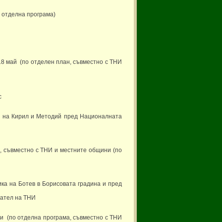
о отделна програма)
18 май (по отделен план, съвместно с ТНИ
с
ка на Кирил и Методий пред Националната
, съвместно с ТНИ и местните общини (по
ка на Ботев в Борисовата градина и пред
дател на ТНИ
и (по отделна програма, съвместно с ТНИ