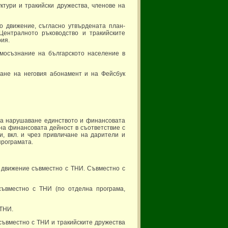
тури и тракийски дружества, членове на
о движение, съгласно утвърдената план-
Централното ръководство и тракийските
рия.
мосъзнание на българското население в
ване на неговия абонамент и на Фейсбук
за нарушаване единството и финансовата
на финансовата дейност в съответствие с
, вкл. и чрез привличане на дарители и
програмата.
о движение съвместно с ТНИ. Съвместно с
съвместно с ТНИ (по отделна програма,
 ТНИ.
съвместно с ТНИ и тракийските дружества