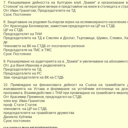
7. Разширяване дейността на Културен клуб „Тракия“ и организиране в
Стоянов“ на литературни вечери и представяне на книги в столицата и стр
Отг. Иван Гранитски; Председателите на ТД
Срок: Постоянен
8. Защитаване на родовия български корен на ислямизираното население
Отг. Краснодар Беломорски, заместник-председател на ЦР на СТДБ
ЦР на СТДБ
Председателят на ТНИ
Председателите на ТД в Смолян и Доспат, Търговище, Шумен, Сливен, Ха
др.
Членовете на ВК на СТДБ от посочените региони
Председателя на ТМС и ТЖС
Срок: Постоянен
9. Разширяване на аудиторията на в. „Тракия“ и увеличаване на абонамента
Отг. д-р Ваня Иванова и редколегията
Председателите на ТД;
Председателите на РС
Зам.-председателите на ВК на СТДБ
10. Привеждане на финансовата дейност на Съюза на тракийските д
изискванията на Устава и формиране на устойчиви източници на дох
програмата. Взаимодействие с ТНИ при провеждане на тракийските мероп
Отг. Красимир Премянов, председател на СТДБ
член кор. Иван Гранитски
проф. Стати Статев
членовете на ЦР на СТДБ
председателите на тракийските дружества
Даниела Хубчева
Срок: постоянен