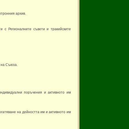
ктронния архив.
и с Регионалните съвети и тракийските
 на Съюза.
индивидуални поръчения и активното им
огатяване на дейността им и активното им