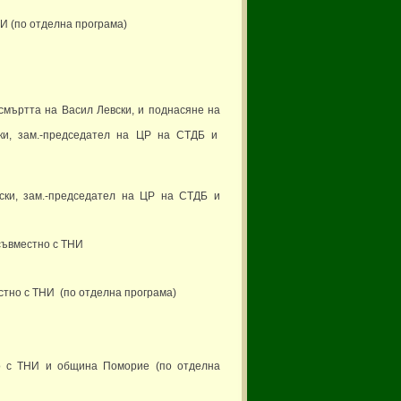
НИ (по отделна програма)
смъртта на Васил Левски, и поднасяне на
ски, зам.-председател на ЦР на СТДБ и
ски, зам.-председател на ЦР на СТДБ и
съвместно с ТНИ
естно с ТНИ (по отделна програма)
но с ТНИ и община Поморие (по отделна