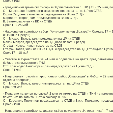
Срок: 7 май
- Традиционни тракийски събори в Одрин съвместно с ТНИ ( 11 и 25 май, п
Отг. Краснодар Беломорски, заместник-председател на ЦР на СТДБ
Кирил Сарджев, заместник-председател на ВК на СТДБ
Маргарит Петров, зам.-председател на ВК на СТДБ
В. Вангелова, член на ВК на СТДБ
Срок: 11 и 25 май
- Национален тракийски събор Фолклорен венец „Божура“ – Средец, 17 – 
и Община Средец)
Отг. Михаил Вълов, зам.-председател на ЦР на СТДБ
Маври Мавров, председател на ТД „Лазо Лазов“, Средец
Стефан Начев, главен секретар на СТДБ
Стефан Колев, член на ВК на СТДБ и председател на ТД „Странджа“, Бурга
Срок: 17 – 18 май
- Участие в тържествата за 24 май и поднасяне на цветя пред паметни
библиотека съвместно с ТНИ
Отг.: Краснодар Беломорски, зам.-председател на ЦР на СТДБ
Срок: 24 май
- Национален тракийски християнски събор „Спасовден“ в Ямбол – 29 май
отделна програма)
Отг. Михаил Вълов, заместник-председател на ЦР на СТДБ
Срок.: 29 май
- Полагане на венци по случай 2 юни от името на СТДБ и ТНИ на паметни
паметника на Капитан Петко войвода в Рим
Отг. Красимир Премянов, председател на СТДБ и Васил Проданов, предсе
Срок: 2 юни
- Национален тракийски младежки събор-поклонение „Илиева нива“ – 7 юн