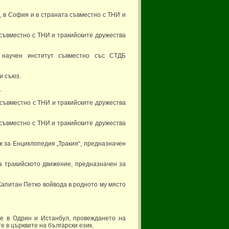
, в София и в страната съвместно с ТНИ и
съвместно с ТНИ и тракийските дружества
 научен институт съвместно със СТДБ
и съюз.
.
 съвместно с ТНИ и тракийските дружества
а съвместно с ТНИ и тракийските дружества
ж за Енциклопедия „Тракия“, предназначен
а тракийското движение, предназначен за
Капитан Петко войвода в родното му място
те в Одрин и Истанбул, провеждането на
е в църквите на български език.