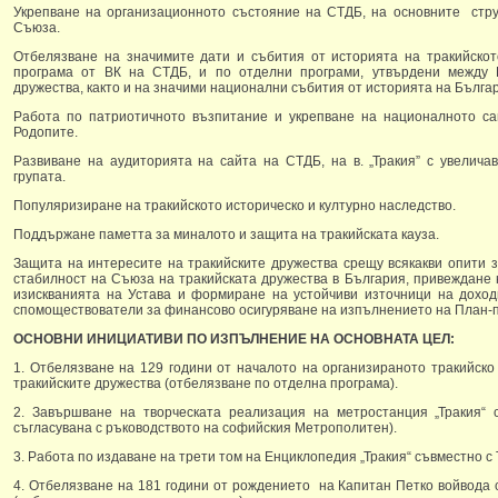
Укрепване на организационното състояние на СТДБ, на основните струк
Съюза.
Отбелязване на значимите дати и събития от историята на тракийскот
програма от ВК на СТДБ, и по отделни програми, утвърдени между 
дружества, както и на значими национални събития от историята на Бълга
Работа по патриотичното възпитание и укрепване на националното са
Родопите.
Развиване на аудиторията на сайта на СТДБ, на в. „Тракия” с увелича
групата.
Популяризиране на тракийското историческо и културно наследство.
Поддържане паметта за миналото и защита на тракийската кауза.
Защита на интересите на тракийските дружества срещу всякакви опити 
стабилност на Съюза на тракийската дружества в България, привеждане 
изискванията на Устава и формиране на устойчиви източници на доходи
спомоществователи за финансово осигуряване на изпълнението на План-
ОСНОВНИ ИНИЦИАТИВИ ПО ИЗПЪЛНЕНИЕ НА ОСНОВНАТА ЦЕЛ:
1. Отбелязване на 129 години от началото на организираното тракийск
тракийските дружества (отбелязване по отделна програма).
2. Завършване на творческата реализация на метростанция „Тракия“ 
съгласувана с ръководството на софийския Метрополитен).
3. Работа по издаване на трети том на Енциклопедия „Тракия“ съвместно с
4. Отбелязване на 181 години от рождението на Капитан Петко войвода 