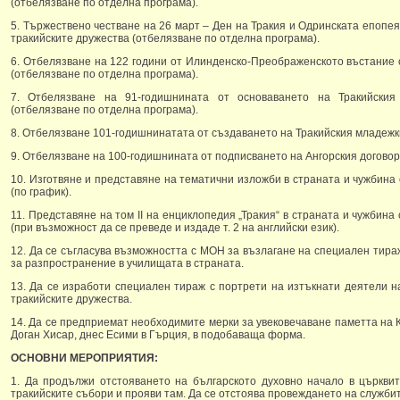
(отбелязване по отделна програма).
5. Тържествено честване на 26 март – Ден на Тракия и Одринската епопея
тракийските дружества (отбелязване по отделна програма).
6. Отбелязване на 122 години от Илинденско-Преображенското въстание 
(отбелязване по отделна програма).
7. Отбелязване на 91-годишнината от основаването на Тракийския
(отбелязване по отделна програма).
8. Отбелязване 101-годишнинатата от създаването на Тракийския младежк
9. Отбелязване на 100-годишнината от подписването на Ангорския договор
10. Изготвяне и представяне на тематични изложби в страната и чужбина
(по график).
11. Представяне на том II на енциклопедия „Тракия“ в страната и чужбин
(при възможност да се преведе и издаде т. 2 на английски език).
12. Да се съгласува възможността с МОН за възлагане на специален тира
за разпространение в училищата в страната.
13. Да се изработи специален тираж с портрети на изтъкнати деятели н
тракийските дружества.
14. Да се предприемат необходимите мерки за увековечаване паметта на 
Доган Хисар, днес Есими в Гърция, в подобаваща форма.
ОСНОВНИ МЕРОПРИЯТИЯ:
1. Да продължи отстояването на българското духовно начало в църкви
тракийските събори и прояви там. Да се отстоява провеждането на службит