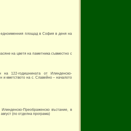
а едноименния площад в София в деня на
асяне на цветя на паметника съвместно с
н на 122-годишнината от Илинденско-
 и кметството на с. Славейно – началото
т Илинденско-Преображенско въстание, в
август (по отделна програма)