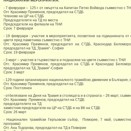
НАЦИОНАЛНИ МЕРОПРИЯТИЯ:
- 7 февруари – 125 г. от смъртта на Капитан Петко Войвода съвместно с Т
Отг. Красимир Премянов, председател на СТДБ
Членове на ЦР на СТДБ
Председателите на ТД по места
Председатели на филиали на ТНИ
Срок: 7 февруари
- 19 февруари - участие в мероприятията, посветени на годишнината от 
цветя пред паметника съвместно с ТНИ
Отг.: Красимир Премянов, председател на СТДБ, Краснодар Беломор
председател на ТД „Тракия“- София
Срок: 19 февруари
- 3 март – участие в тържествата и поднасяне на цветя съвместно с ТНИ
Отг.: Красимир Премянов, председател на СТДБ и Краснодар Беломор
председател на ТД „Тракия“-София
Срок: 3 март
- 129 години организирано националното тракийско движение в България, 
Отг. Красимир Премянов, председател на СТДБ
Срок: Постоянен
- отбелязване на Деня на Тракия в столицата и в страната – 26 март, съвм
Отг. Красимир Премянов, председател на СТДБ
председателите на ТД
заместник-председатели на ЦР на СТДБ и на ВК на СТДБ
Срок: 26 март
- Национален тракийски Гергьовски събор, Поморие, 7 май, съвмест
програма)
Отг. Ана Тодорова, председател на ТД в Поморие