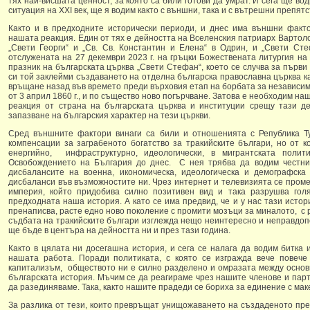
тях най-висшата ценност, за която са били готови да умрат. И сега ще во
ситуация на ХХI век, ще я водим както с външни, така и с вътрешни препятс
Както и в предходните исторически периоди, и днес има външни факто
нашата реакция. Един от тях е дейността на Вселенския патриарх Вартол
„Свети Георги“ и „Св. Св. Константин и Елена“ в Одрин, и „Свети Ст
отслужената на 27 декември 2023 г. на гръцки Божествената литургия на
празник на българската църква „Свети Стефан“, което се случва за първи
си той заклейми създаването на отделна българска православна църква к
връщане назад във времето преди върховия етап на борбата за независим
от 3 април 1860 г., и по същество ново погърчване. Затова е необходим на
реакция от страна на българската църква и институции срещу тази де
запазване на българския характер на тези църкви.
Сред външните фактори винаги са били и отношенията с Република Ту
компенсации за заграбеното богатство за тракийските българи, но от к
енергийно, инфраструктурно, идеологически, в мигрантската полит
Освобождението на България до днес. С нея трябва да водим честни
дисбалансите на военна, икономическа, идеологическа и демографск
дисбаланси във възможностите ни. Чрез интернет и телевизията се пром
империя, който придобива силно позитивен вид и така разрушва гол
предходната наша история. А като се има предвид, че и у нас тази исто
пренаписва, расте едно ново поколение с промити мозъци за миналото, с 
съдбата на тракийските българи изглежда нещо неинтересно и неправдоп
ще бъде в центъра на дейността ни и през тази година.
Както в цялата ни досегашна история, и сега се налага да водим битка 
нашата работа. Поради политиката, с която се изгражда вече повече
капитализъм, обществото ни е силно разделено и омразата между основни
българската история. Мъчим се да реагираме чрез нашите членове и парт
да разединяваме. Така, както нашите прадеди се бориха за единение с мак
За разлика от тези, които превръщат унищожаването на създаденото пре