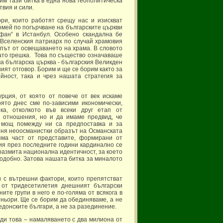
дим тази битка в една нова геополитическа
твия и сили.
ри, които работят срещу нас и изискват
омей по погърчване на българските църкви
ефан“ в Истанбул. Особено скандална бе
 Вселенския патриарх по случай храмовия
 път от освещаването на храма. В словото
ато грешка. Това по същество означаваше
а българска църква - българския Великден
шият отговор. Борим и ще се борим както за
йност, така и чрез нашата стратегия за
рция, от която от повече от век искаме
оято днес сме по-зависими икономически,
ика, отколкото във всеки друг етап от
 отношения, но и да имаме предвид, че
а мощ помежду ни са предпоставка и за
еня неоосманистки образът на Османската
яма част от представите, формирани от
рия през последните години кардинално се
размита национална идентичност, за което
одобно. Затова нашата битка за миналото
и с вътрешни фактори, които препятстват
 от тридесетилетия днешният български
те групи в него е по-голяма от всякога в
ньори. Ще се борим да обединяваме, а не
едонските българи, а не за разединение.
ди това – намаляването с два милиона от