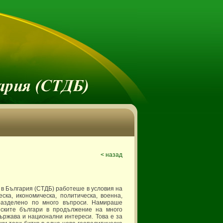
< назад
 в България (СТДБ) работеше в условия на
ска, икономическа, политическа, военна,
азделено по много въпроси. Намираше
йските българи в продължение на много
ържава и национални интереси. Това е за