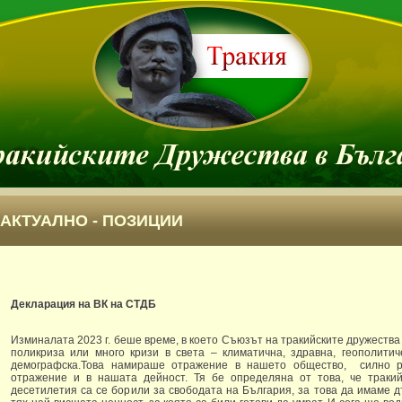
АКТУАЛНО - ПОЗИЦИИ
Декларация на ВК на СТДБ
Изминалата 2023 г. беше време, в което Съюзът на тракийските дружества
поликриза или много кризи в света – климатична, здравна, геополитиче
демографска.Това намираше отражение в нашето общество, силно р
отражение и в нашата дейност. Тя бе определяна от това, че траки
десетилетия са се борили за свободата на България, за това да имаме д