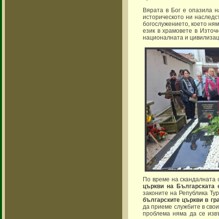
Вярата в Бог е опазила н
историческото ни наследс
богослужението, което ням
език в храмовете в Източ
националната и цивилизац
По време на скандалната 
църкви на Българската 
законите на Република Ту
българските църкви в гр
да приеме службите в свои
проблема няма да се извъ