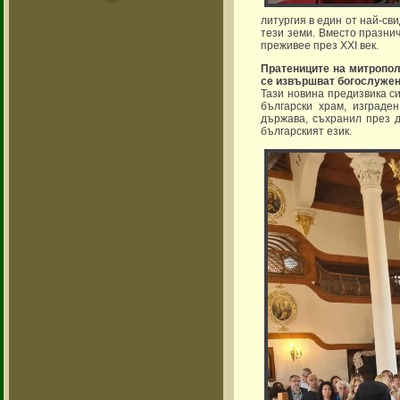
литургия в един от най-св
тези земи. Вместо празнич
преживее през XXI век.
Пратениците на митропол
се извършват богослужени
Тази новина предизвика с
български храм, изграде
държава, съхранил през д
българският език.