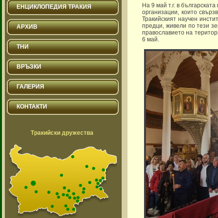
На 9 май т.г. в българска
ЕНЦИКЛОПЕДИЯ ТРАКИЯ
организации, които свърз
Тракийският научен инсти
предци, живели по тези з
АРХИВ
православието на територ
6 май.
ТНИ
ВРЪЗКИ
ГАЛЕРИЯ
КОНТАКТИ
Тракийски дружества