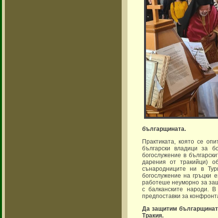
българщината.
Практиката, която се опи
български владици за б
богослужение в български
дарения от тракийци) о
сънародниците ни в Тур
богослужение на гръцки е
работеше неуморно за защ
с балканските народи. 
предпоставки за конфронт
Да защитим българщината
Тракия.