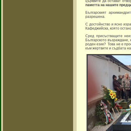
църквите да остават отво
паметта на нашите предци
Българският архимандри
разрешена.
С достойнство и ясно изр
Кафеджийска, която остана
Сред присъстващите неи
Българското възраждане, 
роден език? Това не е про
към жертвите и съдбата на