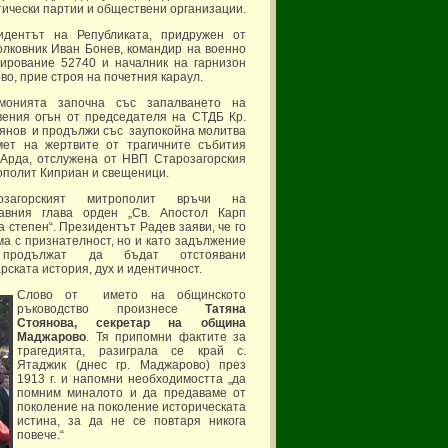
ически партии и обществени организации.
идентът на Републиката, придружен от
олковник Иван Бонев, командир на военно
ирование 52740 и началник на гарнизон
во, прие строя на почетния караул.
монията започна със запалването на
вения огън от председателя на СТДБ Кр.
янов и продължи със заупокойна молитва
мет на жертвите от трагичните събития
 Арда, отслужена от НВП Старозагорския
ополит Киприан и свещеници.
озагорският митрополит връчи на
авния глава орден „Св. Апостол Карп
 степен“. Президентът Радев заяви, че го
а с признателност, но и като задължение
продължат да бъдат отстоявани
рската история, дух и идентичност.
Слово от името на общинското
ръководство произнесе
Татяна
Стоянова, секретар на община
Маджарово
. Тя припомни фактите за
трагедията, разиграла се край с.
Ятаджик (днес гр. Маджарово) през
1913 г. и напомни необходимостта „да
помним миналото и да предаваме от
поколение на поколение историческата
истина, за да не се повтаря никога
повече.“