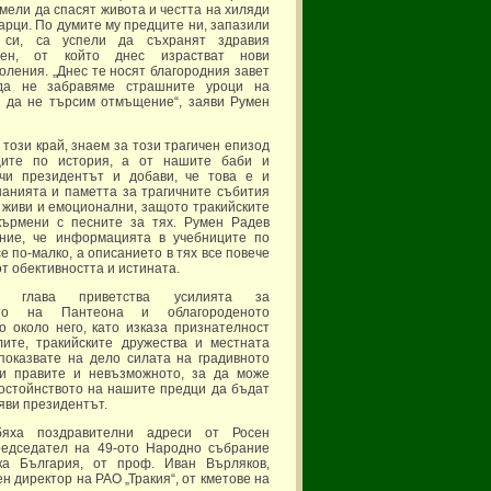
мели да спасят живота и честта на хиляди
тарци. По думите му предците ни, запазили
о си, са успели да съхранят здравия
рен, от който днес израстват нови
оления. „Днес те носят благородния завет
да не забравяме страшните уроци на
и да не търсим отмъщение“, заяви Румен
 този край, знаем за този трагичен епизод
ците по история, а от нашите баби и
очи президентът и добави, че това е и
анията и паметта за трагичните събития
са живи и емоционални, защото тракийските
кърмени с песните за тях. Румен Радев
ние, че информацията в учебниците по
е по-малко, а описанието в тях все повече
от обективността и истината.
ят глава приветства усилията за
ето на Пантеона и облагороденото
о около него, като изказа признателност
лите, тракийските дружества и местната
 показвате на дело силата на градивното
и правите и невъзможното, за да може
остойнството на нашите предци да бъдат
аяви президентът.
бяха поздравителни адреси от Росен
редседател на 49-ото Народно събрание
ка България, от проф. Иван Върляков,
н директор на РАО „Тракия“, от кметове на