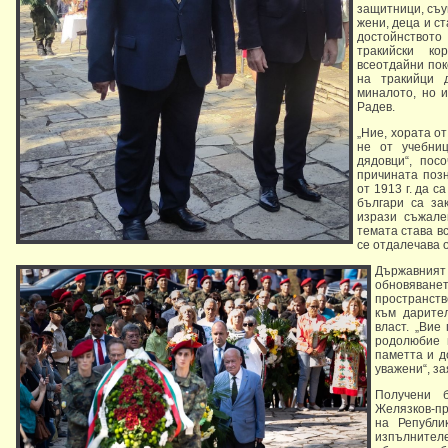
защитници, съу
жени, деца и с
достойнствот
тракийски ко
всеотдайни пок
на тракийци 
миналото, но 
Радев.
„Ние, хората от
не от учебни
дядовци“, пос
причината позн
от 1913 г. да 
българи са за
изрази съжале
темата става вс
се отдалечава 
Държавни
обновяван
пространств
към дарите
власт. „Вие
родолюбие 
паметта и д
уважени“, з
Получени 
Желязков-п
на Републи
изпълнителе