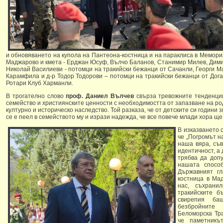
и обновяването на купола на Пантеона-костница и на параклиса в Мемори
Маджарово и кмета - Ерджан Юсуф, Вълчо Баланов, Станимир Милев, Дими
Николай Василиеви - потомци на тракийски бежанци от Сачанли, Георги Ма
Карамфила и д-р Тодор Тодорови – потомци на тракийски бежанци от Дога
Ротари Клуб Харманли.
В трогателно слово
проф. Даниел Вълчев
свърза тревожните тенденци
семейство и християнските ценности с необходимостта от запазване на ро
културно и историческо наследство. Той разказа, че от детските си години 
се е пеел в семейството му и изрази надежда, че все повече млади хора щ
В изказването 
че „Погромът н
наша вяра, съв
идентичност, а 
трябва да допу
нашата спосо
Държавният гл
костница в Ма
нас, съхрани
тракийските б
свирепия ба
безбройните
Беломорска Тра
че паметникъ