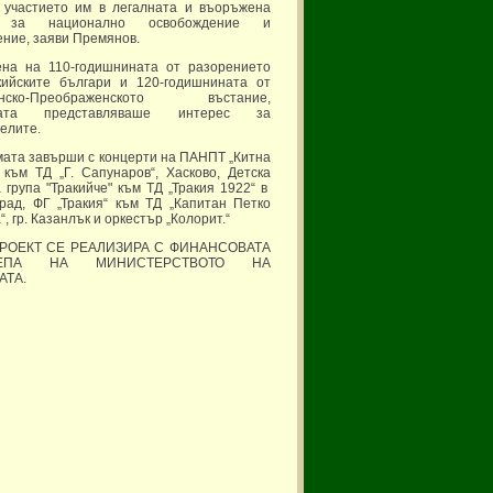
; участието им в легалната и въоръжена
 за национално освобождение и
ние, заяви Премянов.
ена на 110-годишнината от разорението
кийските българи и 120-годишнината от
енско-Преображенското въстание,
бата представляваше интерес за
елите.
ата завърши с концерти на ПАНПТ „Китна
 към ТД „Г. Сапунаров“, Хасково, Детска
 група "Тракийче" към ТД „Тракия 1922“ в
рад, ФГ „Тракия“ към ТД „Капитан Петко
“, гр. Казанлък и оркестър „Колорит.“
ПРОЕКТ СЕ РЕАЛИЗИРА С ФИНАНСОВАТА
РЕПА НА МИНИСТЕРСТВОТО НА
АТА.