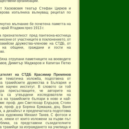
ществени организации.
от Хасковския театър Стефан Цирков и
ерова изпълниха вълнуващ рецитал по
инутно мълчание бе почетена паметта на
 край Ятаджик през 1913 г.
а признателност пред пантеона-костница
несени от участниците в поклонението, от
ракийски дружества-членове на СТДБ, от
е на общини, граждани и гости на
во.
бяха отрупани паметниците на воеводите
авов, Димитър Маджаров и Капитан Петко
дателят на СТДБ
Красимир Премянов
ви тематична изложба, подготвена от
а тракийските дружества в България и
кия научен институт. В словото си той
ира присъстващите, че авторите на
ата са утвърдени изследователи на
а на тракийските българи в ново и най-
ме: проф. дин Светлозар Елдъров, Стоян
и, проф. д-р Боряна Бужашка, доц. Ваня
, а дизайнът и предпечатната подготовка
 на художника Михаил Танев. С фотоси и
и, някои от които изложени за първи път
блика, са представени съзидателните
а тракийци за изграждането на училища и