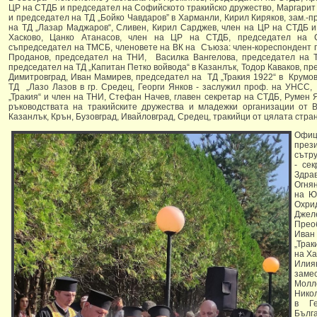
ЦР на СТДБ и председател на Софийското тракийско дружество, Маргарит 
и председател на ТД „Бойко Чавдаров” в Харманли, Кирил Киряков, зам.-
на ТД „Лазар Маджаров“, Сливен, Кирил Сарджев, член на ЦР на СТДБ и
Хасково, Цанко Атанасов, член на ЦР на СТДБ, председател на Ст
съпредседател на ТМСБ, членовете на ВК на Съюза: член-кореспондент пр
Проданов, председател на ТНИ, Василка Вангелова, председател на Т
председател на ТД „Капитан Петко войвода“ в Казанлък, Тодор Каваков, пр
Димитровград, Иван Мамирев, председател на ТД „Тракия 1922“ в Крумов
ТД „Лазо Лазов в гр. Средец, Георги Янков - заслужил проф. на УНСС, 
„Тракия“ и член на ТНИ, Стефан Начев, главен секретар на СТДБ, Румен 
ръководствата на тракийските дружества и младежки организации от Ва
Казанлък, Крън, Бузовград, Ивайловград, Средец, тракийци от цялата стран
Офи
пре
сътр
- се
Здра
Огня
на Ю
Охри
Джел
Прео
Иван
„Тра
на Х
Илия
заме
Молл
Нико
в Ге
Бълга