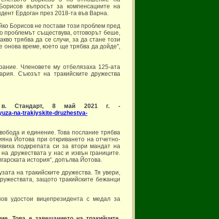
 Борисов въпросът за компенсациите на
идент Ердоган през 2018-та във Варна.
ко Борисов не постави този проблем пред
ато проблемът съществува, отговорът беше,
акво трябва да се случи, за да стане този
е онова време, което ще трябва да дойде",
рание. Членовете му отбелязаха 125-ата
ария. Съюзът на тракийските дружества
 в. Стандарт, 8 май 2021 г. -
yuza-na-trakiyskite-druzhestva-
свобода и единение. Това послание трябва
ияна Йотова при откриването на отчетно-
явиха подкрепата си за втори мандат на
на дружествата у нас и извън границите.
лгарската история“, допълва Йотова.
зата на тракийските дружества. Тя увери,
ружествата, защото тракийските бежанци
ов удостои вицепрезидента с медал за
ие. Това е завещанието на тракийците,