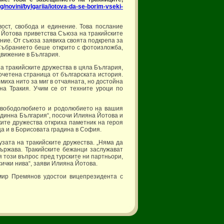
g/novini/bylgariia/iotova-da-se-borim-vseki-
ост, свобода и единение. Това послание
 Йотова приветства Съюза на тракийските
ние. От съюза заявиха своята подкрепа за
Събранието беше открито с фотоизложба,
движение в България.
 тракийските дружества в цяла България,
рочетена страница от българската история.
миха нито за миг в отчаяната, но достойна
на Тракия. Учим се от техните уроци по
т свободолюбието и родолюбието на вашия
единна България“, посочи Илияна Йотова и
ките дружества откриха паметник на героя
а и в Борисовата градина в София.
зата на тракийските дружества. „Няма да
държава. Тракийските бежанци заслужават
я този въпрос пред турските ни партньори,
сички нива“, заяви Илияна Йотова.
мир Премянов удостои вицепрезидента с