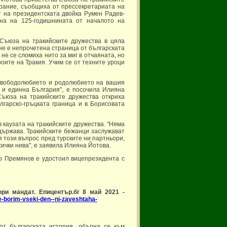
брание, съобщиха от прессекретариата на
т на президентската двойка Румен Радев-
на на 125-годишнината от началото на
Съюза на тракийските дружества в цяла
 не е непрочетена страница от българската
не се сломиха нито за миг в отчаяната, но
оите на Тракия. Учим се от техните уроци
т свободолюбието и родолюбието на вашия
 и единна България", е посочила Илияна
Съюза на тракийските дружества откриха
лгарско-гръцката граница и в Борисовата
 каузата на тракийските дружества. "Няма
 държава. Тракийските бежанци заслужават
я този въпрос пред турските ни партньори,
сички нива", е заявила Илияна Йотова.
р Премянов е удостоил вицепрезидента с
ри мандат. Епицентър.бг 8 май 2021 -
se-borim-vseki-den--ni-zaveshtaha-
от българската история, обърна се към