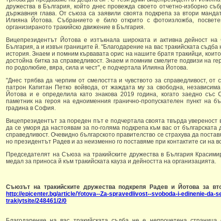
дружества в България, който днес провежда своето отчетно-изборно съ
държавния глава. От съюза са заявили своята подкрепа за втори манда
Илияна Йотова. Събранието е било открито с фотоизложба, посвете
организираното тракийско движение в България.
Вицепрезидентът Йотова е изтъкнала широката и активна дейност на 
България, а и извън границите й. "Благодарение на вас тракийската съдба
история. Знаем и помним кървавата орис на нашите братя тракийци, които 
достойна битка за справедливост. Знаем и помним смелите подвизи на гер
по родолюбие, вяра, сила и чест", е подчертала Илияна Йотова.
"Днес трябва да черпим от смелостта и чувството за справедливост, о
патрон Капитан Петко войвода, от жаждата му за свободна, независима
Йотова и е определила като знакова 2019 година, когато заедно със 
паметник на героя на едноименния гранично-пропускателен пункт на бъ
градина в София.
Вицепрезидентът за пореден път е подчертала своята твърда увереност в
да се уморя да настоявам за по-голяма подкрепа към вас от българската
справедливост. Очевидно българското правителство се страхува да постав
но президентът Радев и аз неизменно го поставяме при контактите си на в
Председателят на Съюза на тракийските дружества в България Красими
медал за приноса й към тракийската кауза и дейността на организацията.
Съюзът на тракийските дружества подкрепя Радев и Йотова за вто
http://epicenter.bg/article/Yotova--Za-spravedlivost--svoboda-i-edinenie-da-
trakiytsite/248461/2/0
Благодарение на вас тракийската съдба не е непрочетена страница 