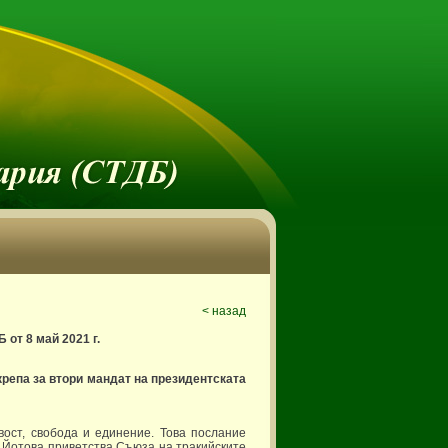
< назад
от 8 май 2021 г.
репа за втори мандат на президентската
вост, свобода и единение. Това послание
 Йотова приветства Съюза на тракийските