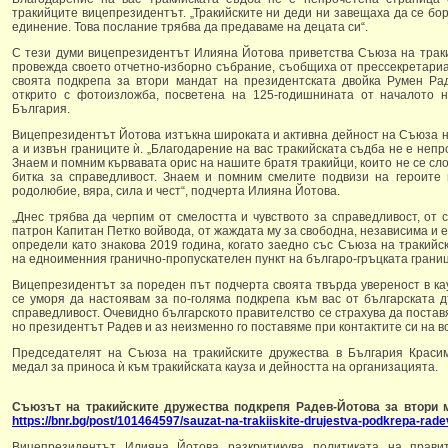
тракийците вицепрезидентът. „Тракийските ни деди ни завещаха да се бор
единение. Това послание трябва да предаваме на децата си“.
С тези думи вицепрезидентът Илияна Йотова приветства Съюза на траки
провежда своето отчетно-изборно събрание, съобщиха от прессекретариа
своята подкрепа за втори мандат на президентската двойка Румен Р
открито с фотоизложба, посветена на 125-годишнината от началото н
България.
Вицепрезидентът Йотова изтъкна широката и активна дейност на Съюза на
а и извън границите ѝ. „Благодарение на вас тракийската съдба не е неп
Знаем и помним кървавата орис на нашите братя тракийци, които не се сло
битка за справедливост. Знаем и помним смелите подвизи на героите 
родолюбие, вяра, сила и чест“, подчерта Илияна Йотова.
„Днес трябва да черпим от смелостта и чувството за справедливост, о
патрон Капитан Петко войвода, от жаждата му за свободна, независима и 
определи като знакова 2019 година, когато заедно със Съюза на тракийс
на едноименния гранично-пропускателен пункт на българо-гръцката границ
Вицепрезидентът за пореден път подчерта своята твърда увереност в кау
се уморя да настоявам за по-голяма подкрепа към вас от българската 
справедливост. Очевидно българското правителство се страхува да постав
но президентът Радев и аз неизменно го поставяме при контактите си на в
Председателят на Съюза на тракийските дружества в България Краси
медал за приноса ѝ към тракийската кауза и дейността на организацията.
Съюзът на тракийските дружества подкрепя Радев-Йотова за втори ма
https://bnr.bg/post/101464597/sauzat-na-trakiiskite-drujestva-podkrepa-rade
Вицепрезидентът Илияна Йотова разкритикува политиката на прави