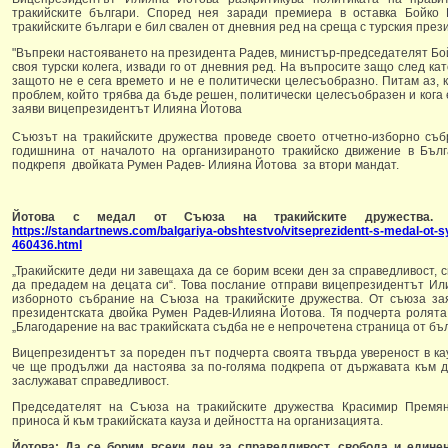
тракийските българи. Според нея заради премиера в оставка Бойко
тракийските българи е бил свален от дневния ред на среща с турския през
"Въпреки настояването на президента Радев, министър-председателят Бой
своя турски колега, извади го от дневния ред. На въпросите защо след к
защото не е сега времето и не е политически целесъобразно. Питам аз, к
проблем, който трябва да бъде решен, политически целесъобразен и кога 
заяви вицепрезидентът Илияна Йотова
Съюзът на тракийските дружества проведе своето отчетно-изборно съб
годишнина от началото на организираното тракийско движение в Бълг
подкрепя двойката Румен Радев- Илияна Йотова за втори мандат.
Йотова с медал от Съюза на тракийските дружества.
https://standartnews.com/balgariya-obshtestvo/vitseprezidentt-s-medal-ot-s
460436.html
„Тракийските деди ни завещаха да се борим всеки ден за справедливост, 
да предадем на децата си“. Това послание отправи вицепрезидентът Ил
изборното събрание на Съюза на тракийските дружества. От съюза за
президентската двойка Румен Радев-Илияна Йотова. Тя подчерта ролята 
„Благодарение на вас тракийската съдба не е непрочетена страница от бъ
Вицепрезидентът за пореден път подчерта своята твърда увереност в кау
че ще продължи да настоява за по-голяма подкрепа от държавата към д
заслужават справедливост.
Председателят на Съюза на тракийските дружества Красимир Премян
приноса й към тракийската кауза и дейността на организацията.
Йотова: Да се борим всеки ден за справедливост, свобода и единен