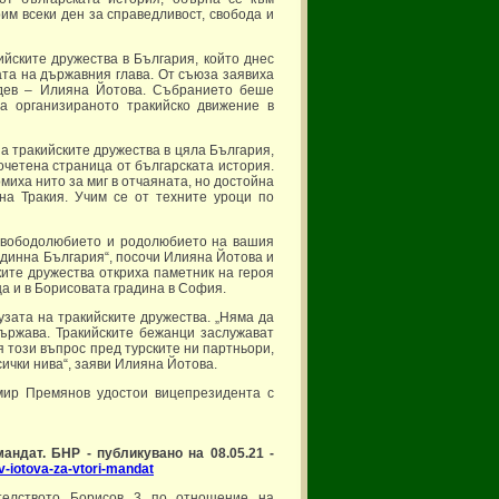
им всеки ден за справедливост, свобода и
йските дружества в България, който днес
та на държавния глава. От съюза заявиха
адев – Илияна Йотова. Събранието беше
а организираното тракийско движение в
 тракийските дружества в цяла България,
рочетена страница от българската история.
миха нито за миг в отчаяната, но достойна
на Тракия. Учим се от техните уроци по
т свободолюбието и родолюбието на вашия
единна България“, посочи Илияна Йотова и
ките дружества откриха паметник на героя
а и в Борисовата градина в София.
зата на тракийските дружества. „Няма да
държава. Тракийските бежанци заслужават
я този въпрос пред турските ни партньори,
сички нива“, заяви Илияна Йотова.
мир Премянов удостои вицепрезидента с
ндат. БНР - публикувано на 08.05.21 -
v-iotova-za-vtori-mandat
телството Борисов 3 по отношение на