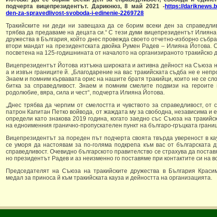
подчерта вицепрезидентът. Дарикнюз, 8 май 2021 -
https://dariknews.b
den-za-spravedlivost-svoboda-i-edinenie-2269728
Тракийските ни деди ни завещаха да се борим всеки ден за справедлив
трябва да предаваме на децата си.“ С тези думи вицепрезидентът Илияна
дружества в България, който днес провежда своето отчетно-изборно събра
втори мандат на президентската двойка Румен Радев – Илияна Йотова. 
посветена на 125-годишнината от началото на организираното тракийско 
Вицепрезидентът Йотова изтъкна широката и активна дейност на Съюза на
а и извън границите й. „Благодарение на вас тракийската съдба не е неп
Знаем и помним кървавата орис на нашите братя тракийци, които не се сло
битка за справедливост. Знаем и помним смелите подвизи на героите 
родолюбие, вяра, сила и чест“, подчерта Илияна Йотова.
„Днес трябва да черпим от смелостта и чувството за справедливост, о
патрон Капитан Петко войвода, от жаждата му за свободна, независима и 
определи като знакова 2019 година, когато заедно със Съюза на тракийс
на едноименния гранично-пропускателен пункт на българо-гръцката границ
Вицепрезидентът за пореден път подчерта своята твърда увереност в кау
се уморя да настоявам за по-голяма подкрепа към вас от българската 
справедливост. Очевидно българското правителство се страхува да постав
но президентът Радев и аз неизменно го поставяме при контактите си на в
Председателят на Съюза на тракийските дружества в България Краси
медал за приноса й към тракийската кауза и дейността на организацията.