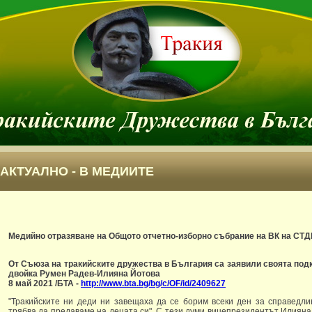
АКТУАЛНО - В МЕДИИТЕ
Медийно отразяване на Общото отчетно-изборно събрание на ВК на СТДБ 
От Съюза на тракийските дружества в България са заявили своята подк
двойка Румен Радев-Илияна Йотова
8 май 2021 /БТА -
http://www.bta.bg/bg/c/OF/id/2409627
"Тракийските ни деди ни завещаха да се борим всеки ден за справедли
трябва да предаваме на децата си". С тези думи вицепрезидентът Илияна