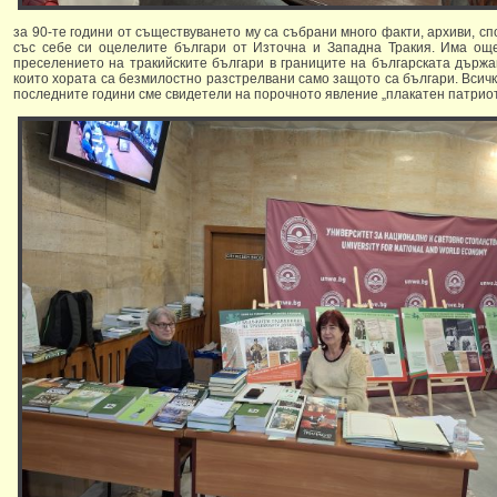
за 90-те години от съществуването му са събрани много факти, архиви, спо
със себе си оцелелите българи от Източна и Западна Тракия. Има ощ
преселението на тракийските българи в границите на българската държав
които хората са безмилостно разстрелвани само защото са българи. Всичк
последните години сме свидетели на порочното явление „плакатен патрио