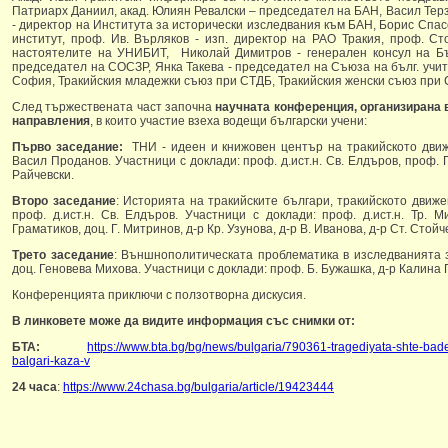
Патриарх Даниил, акад. Юлиян Ревалски – председател на БАН, Васил Терз
- директор на Института за исторически изследвания към БАН, Борис Спа
институт, проф. Ив. Върляков - изп. директор на РАО Тракия, проф. С
настоятелите на УНИБИТ, Николай Димитров - генерален консул на Бъ
председател на СОСЗР, Янка Такева - председател на Съюза на бълг. учит
София, Тракийския младежки съюз при СТДБ, Тракийския женски съюз при 
След тържествената част започна
научната конференция, организирана 
направления
, в които участие взеха водещи български учени:
Първо заседание:
ТНИ - идеен и книжовен център на тракийското движе
Васил Проданов. Участници с доклади: проф. д.ист.н. Св. Елдъров, проф. Г. 
Райчевски.
Второ заседание
: Историята на тракийските българи, тракийското движ
проф. д.ист.н. Св. Елдъров. Участници с доклади: проф. д.ист.н. Тр. Ми
Граматиков, доц. Г. Митринов, д-р Кр. Узунова, д-р В. Иванова, д-р Ст. Стой
Трето заседание
: Външнополитическата проблематика в изследванията з
доц. Геновева Михова. Участници с доклади: проф. Б. Бужашка, д-р Калина 
Конференцията приключи с ползотворна дискусия.
В линковете може да видите информация със снимки от:
БТА:
https://www.bta.bg/bg/news/bulgaria/790361-tragediyata-shte-bad
balgari-kaza-v
24 часа
:
https://www.24chasa.bg/bulgaria/article/19423444