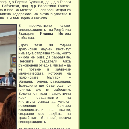
 проф. д-р Боряна Бужашка, доц. д-р Георги
 Райчевски, доц. д-р Валентина Ганева-
ова и Иванка Мечева. С юбилеен медал са
илена Тодоракова. За активно участие в
на ТНИ във Варна и Хасково.
В прочувствено слово
вицепрезидентът на Република
България
Илияна Йотова
отбеляза:
„През тези 90 години
Тракийския научен институт
има една отправна точка, която
никога не бива да забравяме.
Неговите създатели бяха
ръководени от една мисъл – да
не потъне в забвение
мъченическата история на
тракийските българи –
убивани, гонени, разорявани.
Трагедията ще бъде още по-
голяма, ако ги забравим.
Водени от тези патриотични
идеи, създателите на
института успяха да увлекат
поколения българи
изследователи на всичко,
свързано със съдбата на
тракийските българи“, посочи
вицепрезидентът.