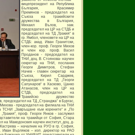
вицепрезидент на Република
България, Красимир
Премянов - председател на
Съюза на тракийските
дружества в България,
Михаил Вълов, зам.
председател на ЦР на СТДБ и
председател на ТД „Тракия“ в
гр. Ямбол, членовете на ЦР на
СТДБ: акад. Иван Гранитски,
член-кор. проф. Георги Михов
и член кор. проф. Васил
Проданов - председател на
ТНИ, доц. В. Стоянова- научен
секретар на ТНИ, посланик
Георги Димитров, Стефан
Начев - главен секретар на
Съюза, Кирил Сарджев,
председател на ТД „Георги
Сапунаров“ в Хасково, Цанко
Атанасов, член на ЦР на
СТДБ, председател на
Тракийско дружество
, председател на ТД „Странджа” в Бургас,
а Михова - председател на филиала на ТНИ
на ТСНИ „Завръщане към корените“ и „По
„Тракия“, проф. Георги Янков - заслужил
едставители на тракийци от София, Стара
ел на Македонския научен институт, доц. д-
 Кастрева – началник на РУО в гр. София,
. Иван Върляков – изп. директор на РАО
яна Бужашка от УНИБИТ, представители на