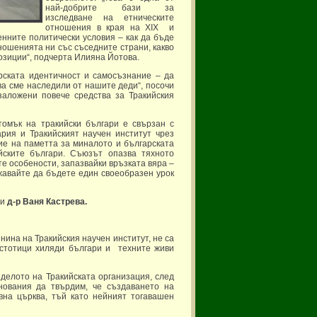
най-добрите бази за
изследване на етническите
отношения в края на XIX и
енните политически условия – как да бъде
ношенията ни със съседните страни, какво
позиции“, подчерта Илияна Йотова.
арската идентичност и самосъзнание – да
тва сме наследили от нашите деди“, посочи
заложени повече средства за Тракийския
томък на тракийски българи е свързан с
ария и Тракийският научен институт чрез
ие на паметта за миналото и българската
йските българи. Съюзът опазва тяхното
те особености, запазвайки връзката вяра –
жавайте да бъдете един своеобразен урок
 и
д-р Ваня Кастрева.
шнина на Тракийския научен институт, не са
 стотици хиляди българи и техните живи
 делото на Тракийската организация, след
нования да твърдим, че създаването на
вна църква, тъй като нейният тогавашен