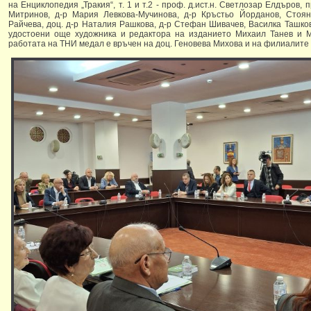
на Енциклопедия „Тракия“, т. 1 и т.2 - проф. д.ист.н. Светлозар Елдъров,
Митринов, д-р Мария Левкова-Мучинова, д-р Кръстьо Йорданов, Стоян
Райчева, доц. д-р Наталия Рашкова, д-р Стефан Шивачев, Василка Ташк
удостоени още художника и редактора на изданието Михаил Танев и М
работата на ТНИ медал е връчен на доц. Геновева Михова и на филиалите 