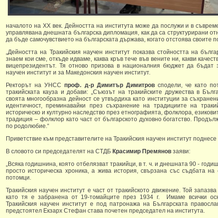
началото на XX век. Дейността на института може да послужи и в съврем
управлявана днешната българска дипломация, как да са структурирани от
да бъде самочувствието на българската държава, когато отстоява своите 
„Дейността на Тракийския научен институт показва стойността на бълг
знаем кои сме, откъде идваме, каква кръв тече във вените ни, какви качес
вицепрезидентът. Тя отново призова в националния бюджет да бъдат 
научен институт и за Македонския научен институт.
Ректорът на УНСС
проф. д-р Димитър Димитров
сподели, че като по
тракийската кауза и добави: „Съюзът на тракийските дружества в Бълг
своята многообразна дейност се утвърдиха като институции за съхранен
идентичност, преминавайки през съхранение на традициите на траки
историческо и културно наследство през етнографията, фолклора, езикови
традиция – фолклор като част от българското духовно богатство. Продъл
по родолюбие.“
Приветствие към представителите на Тракийския научен институт поднесе
В словото си председателят на СТДБ
Красимир Премянов
заяви:
„Всяка годишнина, която отбелязват тракийци, в т. ч. и днешната 90 - годи
просто историческа хроника, а жива история, свързана със съдбата на
потомци.
Тракийския научен институт е част от тракийското движение. Той запазва
като тя е забранена от 19-томайците през 1934 г. Имаме всички ос
Тракийския научен институт е под патронажа на Българската правосла
предстоятел Екзарх Стефан става почетен председател на института.