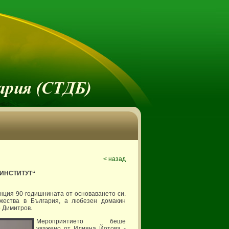
< назад
ИНСТИТУТ“
нция 90-годишнината от основаването си.
жества в България, а любезен домакин
р Димитров.
Мероприятието беше
уважено от Илияна Йотова -