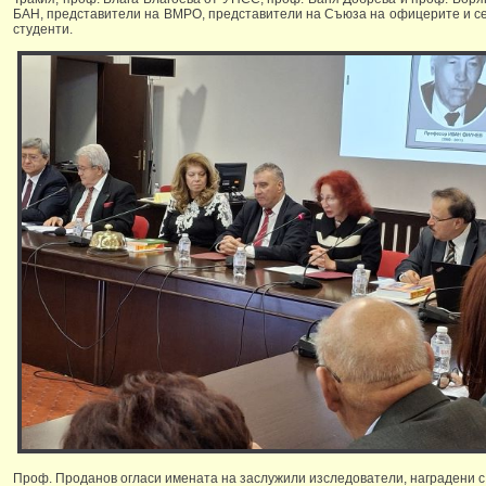
БАН, представители на ВМРО, представители на Съюза на офицерите и сер
студенти.
Проф. Проданов огласи имената на заслужили изследователи, наградени с