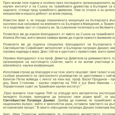
През всички тези години и особено през последните организационните, к
научен институт и на Съюза на тракийските дружества в България са 
задачите, стоящи пред тракийското движение. Това се отнася и за целеп
инициативи в нашата дейност за всеки период.
Известен факт е, че поради ограничената концепция на българската въ
насочено към запазване на влиянието на България в Македония, а Тракия о
тя е неделима част от страната ни. За съжаление политиката на Великите 
Позволете ми да изразя благодарност от името на Съюза на тракийските
Илияна Йотова, която винаги намира време да отдели нужното внимание н
Позволете ми да поднеса специална благодарност на Българската 
Светейшество Софийският митрополит и Български патриарх Даниил, чии
огромна надежда и вяра. Днес той ни е удостоил с приветствие, което прие
Огромна благодарност и на проф. Димитър Димитров за домакинството, п
организиране на настоящето събитие, както и на всички участници и 
юбилейната научна конференция.
Използвам случая да благодаря и на тези, които свързват своя талант и на
съобщя решението на Централното ръководство за удостояване с най-в
Капитан Петко войвода с лента“ на член кор. проф. Васил Проданов – пр
доц. Ваня Стоянова – научен секретар на ТНИ и д-р Ваня Иванова – гл
Управителния съвет на Тракийския научен институт.“
„През всичките тези години ТНИ се утвърди като авторитетна институция
хилядите българи, принудени да напуснат своя роден край“, се к
Светейшество Патриарх Даниил
. „Трябва да помним, че тракийският 
национален въпрос, който е многолетна рана, оставила чувството на дъ
историческия процес.“ В своето обръщение патриарх Данаил пожелава борб
Акад. Иван Гранитски информира за получените множеството поздрав