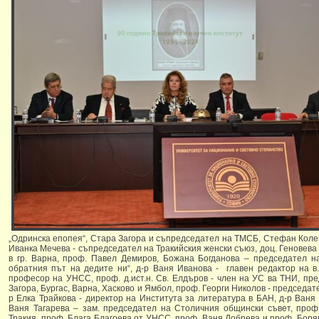
„Одринска епопея“, Стара Загора и съпредседател на ТМСБ, Стефан Колев
Иванка Мечева - съпредседател на Тракийския женски съюз, доц. Геновев
в гр. Варна, проф. Павел Демиров, Божана Богданова – председател 
обратния път на дедите ни“, д-р Ваня Иванова - главен редактор на в. 
професор на УНСС, проф. д.ист.н. Св. Елдъров - член на УС ва ТНИ, пр
Загора, Бургас, Варна, Хасково и Ямбол, проф. Георги Николов - председат
р Елка Трайкова - директор на Института за литература в БАН, д-р Ваня
Ваня Тагарева – зам. председател на Столичния общински съвет, проф
Тракия, проф. Блага Благоева от УНСС, проф. Ваня Добрева и проф. Бор