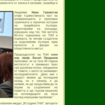
жантите от запаса и резерва, тракийци и
Академик
Иван Гранитски
откри тържествената част на
конференцията и припомни
трагичната и героична история
на тракийските българи,
акцентирайки на геноцида,
извършен над тях. Той честити
90-ата годишнина на ТНИ и
подчерта, че негови създатели
са родолюбиви българи, ярки
личности и фигури на
обществената мисъл.
Председателят на ТНИ
член
кор. проф. Васил Проданов
припомни, че за тези 90 години
институтът е преминал през
три различни епохи, обединени
от темите, с които се занимават
изследователите. „Днес ние с
гордост можем да погледнем
назад, но и напред, и да
заявим, че ще продължим да се
борим за съхранение на
паметта и ще търсим решение
на изглеждащите на пръв
поглед нерешими проблеми.“
 юбилеен медал „90 години ТНИ“: авторите