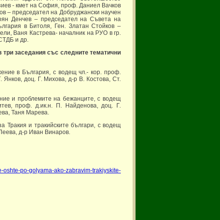
иев - кмет на София, проф. Даниел Вачков
сов – председател на Добруджански научен
тоян Денчев – председател на Съвета на
лгария в Битоля, Ген. Златан Стойков –
ели, Ваня Кастрева- началник на РУО в гр.
СТДБ и др.
в три заседания със следните тематични
ние в България, с водещ чл.- кор. проф.
Янков, доц. Г. Михова, д-р В. Костова, Ст.
ение и проблемите на бежанците, с водещ
тев, проф. д.ик.н. П. Найденова, доц. Г.
чева, Таня Марева.
а Тракия и тракийските българи, с водещ
Пеева, д-р Иван Винаров.
e-oshte-po-golyama-ako-zabravim-trakiyskite-