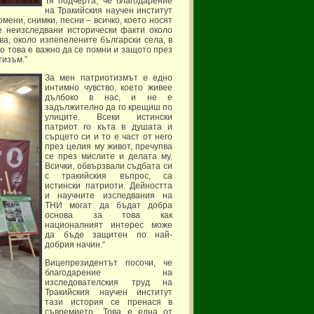
Тя подчерта, че благодарение
на Тракийския научен институт
мени, снимки, песни – всичко, което носят
е неизследвани исторически факти около
а, около изпепелените български села, в
о това е важно да се помни и защото през
тизъм.”
За мен патриотизмът е едно
интимно чувство, което живее
дълбоко в нас, и не е
задължително да го крещиш по
улиците. Всеки истински
патриот го къта в душата и
сърцето си и то е част от него
през целия му живот, пречупва
се през мислите и делата му.
Всички, обвързвали съдбата си
с тракийския въпрос, са
истински патриоти. Дейността
и научните изследвания на
ТНИ могат да бъдат добра
основа за това как
националният интерес може
да бъде защитен по най-
добрия начин.“
Вицепрезидентът посочи, че
благодарение на
изследователския труд на
Тракийския научен институт
тази история се пренася в
съвремието. „Това е една от