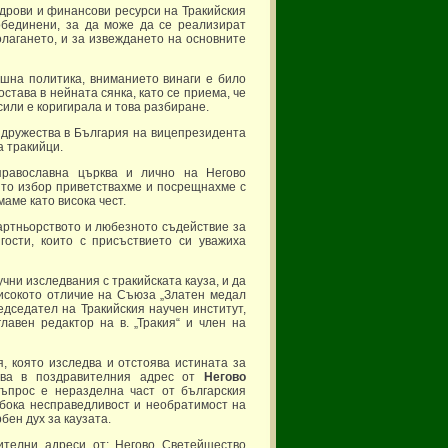
адрови и финансови ресурси на Тракийския
обединени, за да може да се реализират
олагането, и за извеждането на основните
ншна политика, вниманието винаги е било
става в нейната сянка, като се приема, че
сили е коригирала и това разбиране.
 дружества в България на вицепрезидента
а тракийци.
православна църква и лично на Негово
то избор приветствахме и посрещнахме с
маме като висока чест.
артньорството и любезното съдействие за
гости, които с присъствието си уважиха
учни изследвания с тракийската кауза, и да
исокото отличие на Съюза „Златен медал
едседател на Тракийския научен институт,
авен редактор на в. „Тракия“ и член на
, която изследва и отстоява истината за
азва в поздравителния адрес от
Негово
въпрос е неразделна част от българския
лбока несправедливост и необратимост на
ен дух за каузата.
ителни адреси от: Негово Светейшество