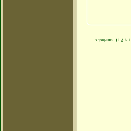
< предишна
|
1
2
3
4