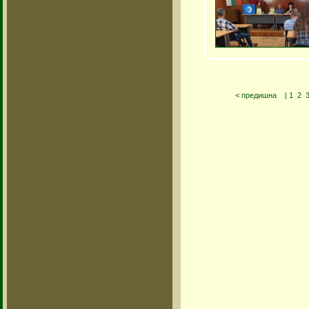
< предишна
|
1
2