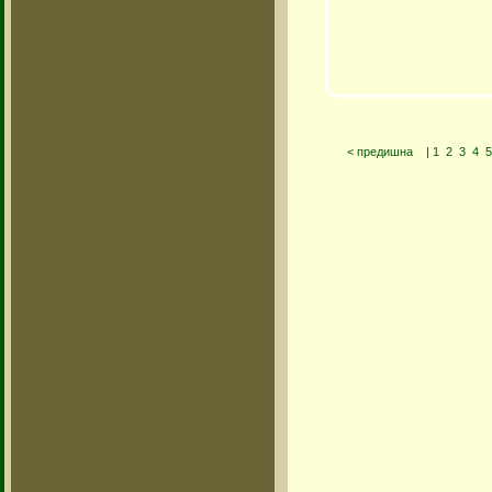
< предишна
|
1
2
3
4
5