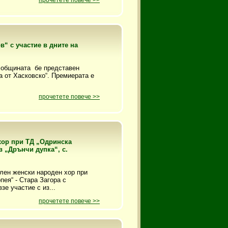
прочетете повече >>
в“ с участие в дните на
в общината бе представен
а от Хасковско“. Премиерата е
прочетете повече >>
хор при ТД „Одринска
в „Дрънчи дупка“, с.
елен женски народен хор при
ея“ - Стара Загора с
зе участие с из...
прочетете повече >>