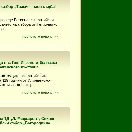
 събор „Тракия – моя съдба”
 проведе Регионален тракийски
дането на събора от Регионално
а...
прочетете повече >>
 в с. Ген. Инзово отбелязаха
раженското въстание
 потомците на тракийските
а 119 години от Илинденско-
метника на площ...
прочетете повече >>
ъм ТД „Л. Маджаров“, Сливен
ийски събор „Богородична