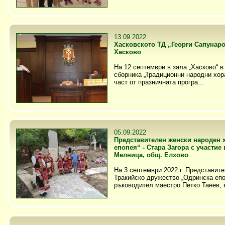
13.09.2022
Хасковското ТД „Георги Сапунаро
Хасково
На 12 септември в зала „Хасково“ 
сборника „Традиционни народни хор
част от празничната програ...
05.09.2022
Представителен женски народен 
епопея“ - Стара Загора с участие 
Мелница, общ. Елхово
На 3 септември 2022 г. Представит
Тракийско дружество „Одринска епоп
ръководител маестро Петко Танев, в