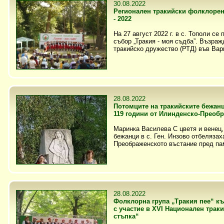
30.08.2022
Регионален тракийски фолклорен
- 2022
На 27 август 2022 г. в с. Тополи се
събор „Тракия - моя съдба”. Възраж
тракийско дружество (РТД) във Варн
28.08.2022
Потомците на тракийските бежанци
119 години от Илинденско-Преоб
Маринка Василева С цветя и венец,
бежанци в с. Ген. Инзово отбелязах
Преображенското въстание пред па
28.08.2022
Фолклорна група „Тракия пее“ к
с участие в XVI Национален трак
стъпка“