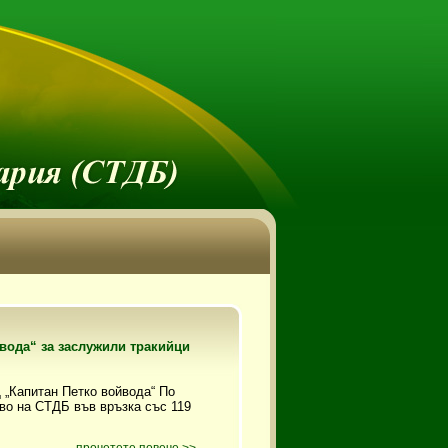
вода“ за заслужили тракийци
 „Капитан Петко войвода“ По
во на СТДБ във връзка със 119