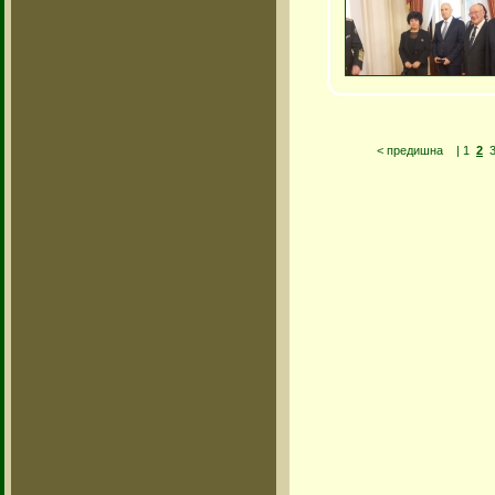
< предишна
|
1
2