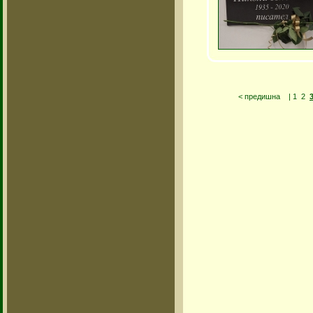
< предишна
|
1
2