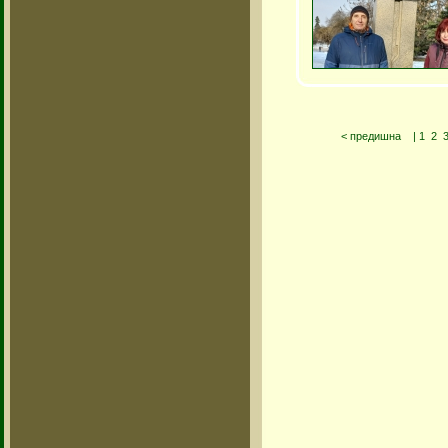
< предишна
|
1
2