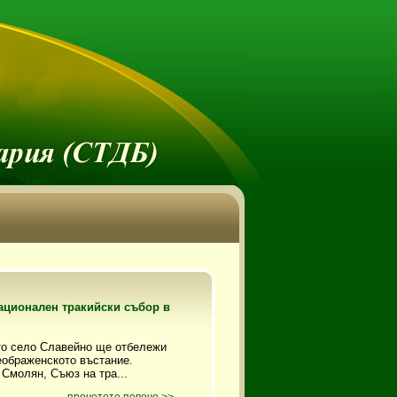
Национален тракийски събор в
кото село Славейно ще отбележи
еображенското въстание.
Смолян, Съюз на тра...