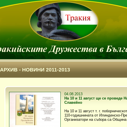
АРХИВ - НОВИНИ 2011-2013
04.08.2013
На 10 и 11 август ще се проведе 
Славейно
На 10 и 11 август т. г. поборничес
110-годишнината от Илинденско-Пр
Организатори на събора са Община 