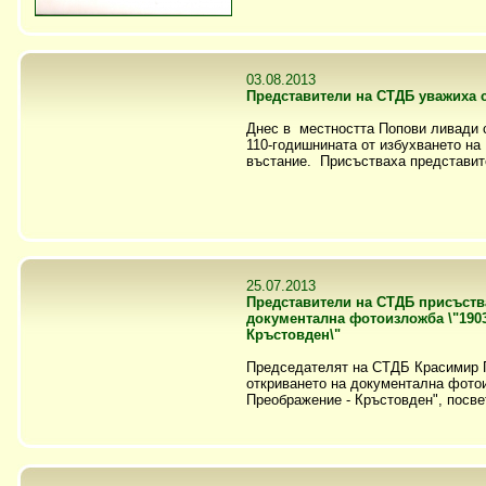
03.08.2013
Представители на СТДБ уважиха 
Днес в местността Попови ливади с
110-годишнината от избухването на
въстание. Присъстваха представите
25.07.2013
Представители на СТДБ присъств
документална фотоизложба \"1903
Кръстовден\"
Председателят на СТДБ Красимир 
откриването на документална фотои
Преображение - Кръстовден", посвет