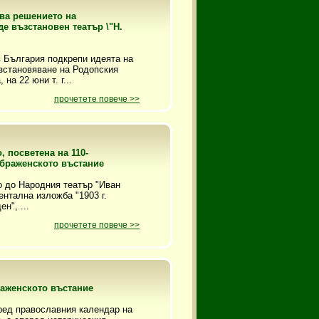
ва решението на
е възстановен театър \"Н.
 България подкрепи идеята на
зстановяване на Родопския
на 22 юни т. г...
прочетете повече >>
 посветена на 110-
браженското въстание
то до Народния театър "Иван
нтална изложба "1903 г.
н", ...
прочетете повече >>
раженското въстание
ред православния календар на