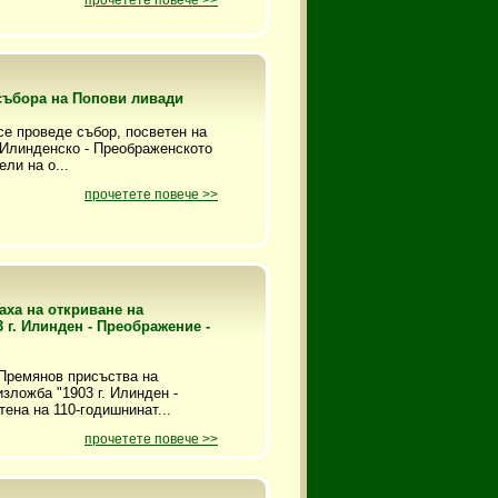
прочетете повече >>
събора на Попови ливади
е проведе събор, посветен на
 Илинденско - Преображенското
ли на о...
прочетете повече >>
аха на откриване на
 г. Илинден - Преображение -
Премянов присъства на
зложба "1903 г. Илинден -
ена на 110-годишнинат...
прочетете повече >>