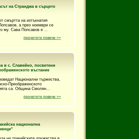
асът на Странджа в сърцето
от смъртта на изтъкнатия
опсавов, а през ноември се
 му. Сава Попсавов е ...
прочетете повече >>
а в с. Славейно, посветени
реображенското въстание
проведат Национални тържества,
енско-Преображенското
ията са: Община Смолян...
прочетете повече >>
ракийска национална
женци“
за на тракийските дружества в