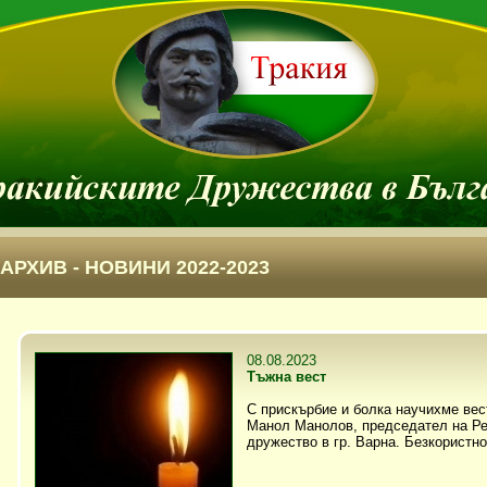
АРХИВ - НОВИНИ 2022-2023
08.08.2023
Тъжна вест
С прискърбие и болка научихме вес
Манол Манолов, председател на Ре
дружество в гр. Варна. Безкористно 