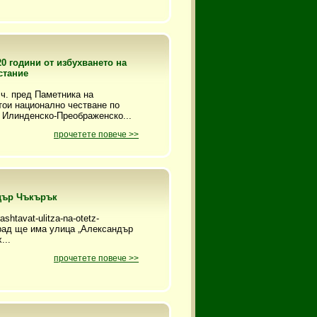
0 години от избухването на
стание
0 ч. пред Паметника на
тои национално честване по
а Илинденско-Преображенско...
прочетете повече >>
дър Чъкърък
ashtavat-ulitza-na-otetz-
град ще има улица „Александър
...
прочетете повече >>