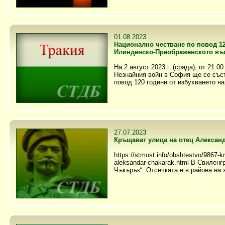
01.08.2023
Национално честване по повод 12
Илинденско-Преображенското въ
На 2 август 2023 г. (сряда), от 21.0
Незнайния войн в София ще се със
повод 120 години от избухването н
27.07.2023
Кръщават улица на отец Алексан
https://stmost.info/obshtestvo/9867-kr
aleksandar-chakarak.html В Свилен
Чъкърък“. Отсечката е в района на х