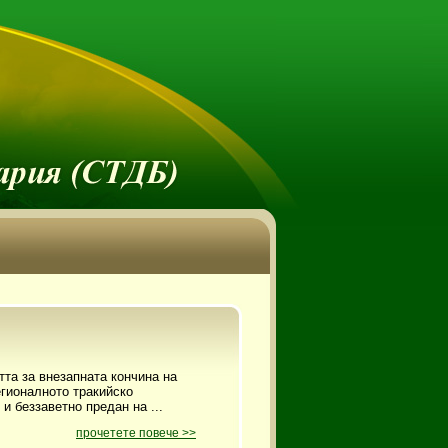
тта за внезапната кончина на
гионалното тракийско
и беззаветно предан на ...
прочетете повече >>