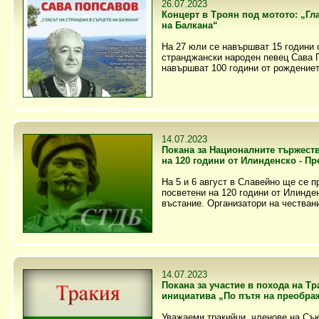
26.07.2023
Концерт в Троян под мотото: „Гл
на Балкана“
На 27 юли се навършват 15 години 
странджански народен певец Сава П
навършват 100 години от рождението
14.07.2023
Покана за Националните тържеств
на 120 години от Илинденско - П
На 5 и 6 август в Славейно ще се 
посветени на 120 години от Илинд
въстание. Организатори на честван
14.07.2023
Покана за участие в похода на Т
инициатива „По пътя на преобра
Уважаеми тракийци, членове на Съю