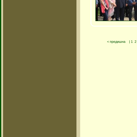
< предишна
|
1
2