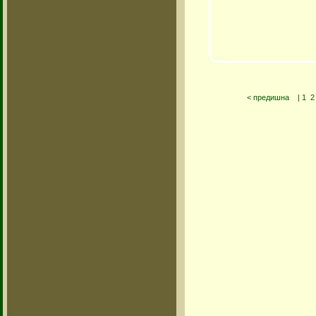
< предишна
|
1
2